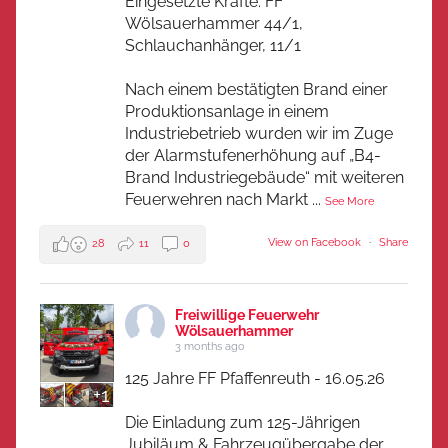
Eingesetzte Kräfte: FF
Wölsauerhammer 44/1,
Schlauchanhänger, 11/1
Nach einem bestätigten Brand einer
Produktionsanlage in einem
Industriebetrieb wurden wir im Zuge
der Alarmstufenerhöhung auf „B4-
Brand Industriegebäude“ mit weiteren
Feuerwehren nach Markt
...
See More
View on Facebook
·
Share
28
11
0
Freiwillige Feuerwehr
Wölsauerhammer
3 months ago
125 Jahre FF Pfaffenreuth - 16.05.26
+1
Die Einladung zum 125-Jährigen
Jubiläum & Fahrzeugübergabe der