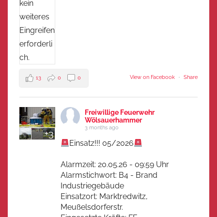
View on Facebook
·
Share
13
0
0
Freiwillige Feuerwehr
Wölsauerhammer
3 months ago
+3
Einsatz!!! 05/2026
Alarmzeit: 20.05.26 - 09:59 Uhr
Alarmstichwort: B4 - Brand
Industriegebäude
Einsatzort: Marktredwitz,
Meußelsdorferstr.