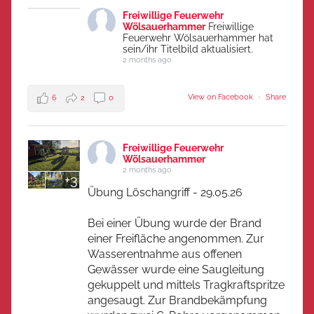
Freiwillige Feuerwehr
Wölsauerhammer
Freiwillige
Feuerwehr Wölsauerhammer hat
sein/ihr Titelbild aktualisiert.
2 months ago
View on Facebook
·
Share
6
2
0
Freiwillige Feuerwehr
Wölsauerhammer
2 months ago
+3
Übung Löschangriff - 29.05.26
Bei einer Übung wurde der Brand
einer Freifläche angenommen. Zur
Wasserentnahme aus offenen
Gewässer wurde eine Saugleitung
gekuppelt und mittels Tragkraftspritze
angesaugt. Zur Brandbekämpfung