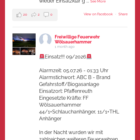
wieder Einsatzklar g
...
See More
View on Facebook
·
Share
20
2
0
Freiwillige Feuerwehr
Wölsauerhammer
1 month ago
+5
Einsatz!!! 09/2026
Alarmzeit: 05.07.26 - 01:33 Uhr
Alarmstichwort: ABC B - Brand
Gefahrstoff/Biogasanlage
Einsatzort: Pfaffenreuth
Eingesetzte Kräfte: FF
Wölsauerhammer
44/1+Schlauchanhänger, 11/1+THL
Anhänger
In der Nacht wurden wir mit
zahlreichen weiteren Feuerwehren