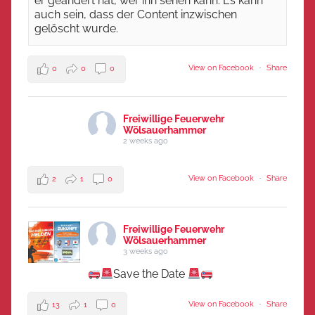
er geändert hat, wer ihn sehen kann. Es kann
auch sein, dass der Content inzwischen
gelöscht wurde.
View on Facebook
·
Share
0
0
0
Freiwillige Feuerwehr
Wölsauerhammer
2 weeks ago
View on Facebook
·
Share
2
1
0
Freiwillige Feuerwehr
Wölsauerhammer
3 weeks ago
Save the Date
View on Facebook
·
Share
13
1
0