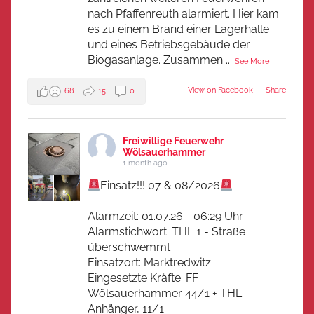
nach Pfaffenreuth alarmiert. Hier kam
es zu einem Brand einer Lagerhalle
und eines Betriebsgebäude der
Biogasanlage. Zusammen
...
See More
View on Facebook
·
Share
68
15
0
Freiwillige Feuerwehr
Wölsauerhammer
1 month ago
Einsatz!!! 07 & 08/2026
Alarmzeit: 01.07.26 - 06:29 Uhr
Alarmstichwort: THL 1 - Straße
überschwemmt
Einsatzort: Marktredwitz
Eingesetzte Kräfte: FF
Wölsauerhammer 44/1 + THL-
Anhänger, 11/1