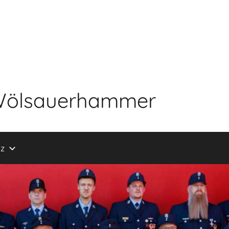
r Wölsauerhammer
z